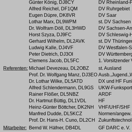
Günter König, DJ8CY
DV Rheinland-P
Alfred Reichel, DF1QM
DV Ruhrgebiet
Eugen Düpre, DK8VR
DV Saar
Lothar Marx, DL9WPM
st. DV Sachsen
Dr. Wolfram Döll, DL3HWD
DV Sachsen-An
Horst Szyza, DJ9FC
DV Schleswig-H
Gerhard Wilhelm, DL2AVK
st. DV Thüringe
Ludwig Kalle, DJ4VF
DV Westfalen-
Peter Dietrich, DJ3OI
DV Württember
Clemens Jacob, DL5FC
1. Vorsitzende
Referenten:
Michael Devezeau, DL2OBZ
st. Ausland
Prof. Dr. Wolfgang Manz, DJ3EO
Ausb.,Jugend.,
Dr. Lothar Wilke, DL5ATD
DX und HF Fun
Alfred Schlendermann, DL9GS
UKW-Funksport
Rainer Flößer, DL5NBZ
ARDF
Dr. Hartmut Büttig, DL1VDL
HF
Heinz-Günter Böttcher, DK2NH
VHF/UHF/SHF
Manfred Dudde, DL5KCZ
Normen/angew. 
Prof. Dr. Hans-H. Cuno, DL2CH
Zukunftstechno
Mitarbeiter:
Bernd W. Häfner, DB4DL
GF DARC e. V.