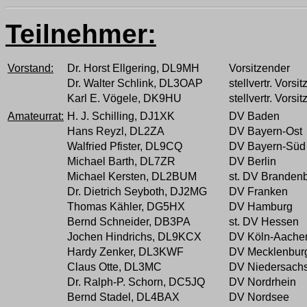
Teilnehmer:
Vorstand:
Dr. Horst Ellgering, DL9MH
Vorsitzender
Dr. Walter Schlink, DL3OAP
stellvertr. Vorsi
Karl E. Vögele, DK9HU
stellvertr. Vorsi
Amateurrat:
H. J. Schilling, DJ1XK
DV Baden
Hans Reyzl, DL2ZA
DV Bayern-Ost
Walfried Pfister, DL9CQ
DV Bayern-Süd
Michael Barth, DL7ZR
DV Berlin
Michael Kersten, DL2BUM
st. DV Branden
Dr. Dietrich Seyboth, DJ2MG
DV Franken
Thomas Kähler, DG5HX
DV Hamburg
Bernd Schneider, DB3PA
st. DV Hessen
Jochen Hindrichs, DL9KCX
DV Köln-Aache
Hardy Zenker, DL3KWF
DV Mecklenbur
Claus Otte, DL3MC
DV Niedersach
Dr. Ralph-P. Schorn, DC5JQ
DV Nordrhein
Bernd Stadel, DL4BAX
DV Nordsee