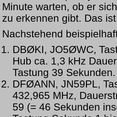
Minute warten, ob er sic
zu erkennen gibt. Das ist
Nachstehend beispielhaft
DBØKI, JO5ØWC, Tast
Hub ca. 1,3 kHz Dauer
Tastung 39 Sekunden.
DFØANN, JN59PL, Ta
432,965 MHz, Dauerst
59 (= 46 Sekunden in