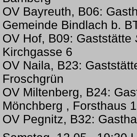
OV Bayreuth, B06: Gast
Gemeinde Bindlach b. B
OV Hof, B09: Gaststätte
Kirchgasse 6
OV Naila, B23: Gaststät
Froschgrün
OV Miltenberg, B24: Ga
Mönchberg , Forsthaus 
OV Pegnitz, B32: Gasth