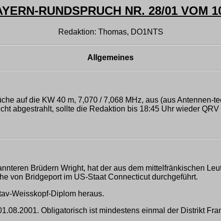
ERN-RUNDSPRUCH NR. 28/01 VOM 10
Redaktion: Thomas, DO1NTS
Allgemeines
üche auf die KW 40 m, 7,070 / 7,068 MHz, aus (aus Antennen-
t abgestrahlt, sollte die Redaktion bis 18:45 Uhr wieder QRV se
annteren Brüdern Wright, hat der aus dem mittelfränkischen L
ähe von Bridgeport im US-Staat Connecticut durchgeführt.
stav-Weisskopf-Diplom heraus.
08.2001. Obligatorisch ist mindestens einmal der Distrikt Fra