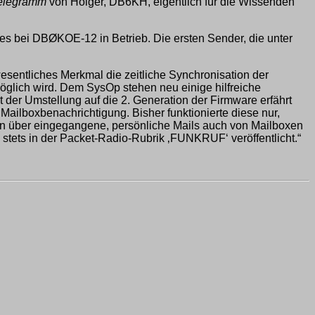
elegramm
von Holger, DB6KH, eigentlich für die Wissenden
 es bei DBØKOE-12 in Betrieb. Die ersten Sender, die unter
esentliches Merkmal die zeitliche Synchronisation der
öglich wird. Dem SysOp stehen neu einige hilfreiche
 der Umstellung auf die 2. Generation der Firmware erfährt
r Mailboxbenachrichtigung. Bisher funktionierte diese nur,
gen über eingegangene, persönliche Mails auch von Mailboxen
tets in der Packet-Radio-Rubrik ‚FUNKRUF‘ veröffentlicht.“