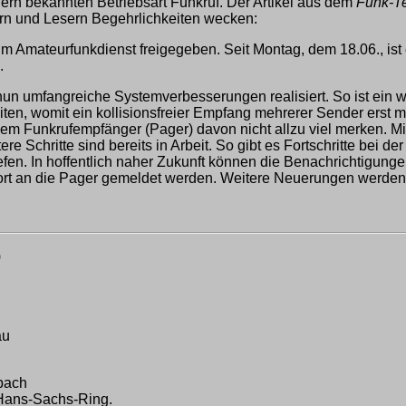
idern bekannten Betriebsart Funkruf. Der Artikel aus dem
Funk-T
ern und Lesern Begehrlichkeiten wecken:
im Amateurfunkdienst freigegeben. Seit Montag, dem 18.06., ist
.
un umfangreiche Systemverbesserungen realisiert. So ist ein w
en, womit ein kollisionsfreier Empfang mehrerer Sender erst m
em Funkrufempfänger (Pager) davon nicht allzu viel merken. Mit
 Schritte sind bereits in Arbeit. So gibt es Fortschritte bei de
fen. In hoffentlich naher Zukunft können die Benachrichtigun
rt an die Pager gemeldet werden. Weitere Neuerungen werden s
)
au
bach
Hans-Sachs-Ring.