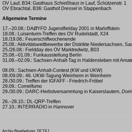
OV Lauf, B34: Gasthaus
Schießhaus
in Lauf, Schützenstr. 1
OV Ebrachtal, B36: Gasthof
Dressel
in Stappenbach
Allgemeine Termine
17.–20.08.: DAØYFD Jugendfielday 2001 in Marloffstein
18.08.: Luisenturm-Treffen des OV Rudolstadt, X24
18./19.08.: Feuerschiffwochenende
25.08.: Aktivitätswettbewerbe der Distrikte Niedersachsen, 
25./26.08.: Fieldday des OV Marktredwitz, B03
25.08.–01.09.: Funkausstellung Berlin
31.08.–02.09.: Sachsen-Anhalt-Tag in Haldensleben mit Ama
08.09.: Sachsen-Anhalt-Contest (KW und UKW)
08./09.09.: 46. UKW-Tagung Weinheim in Weinheim
28./30.09.: Treffen der IGFAFF - Friedrich-Fröbel
29.09.: Comelfumo
29./30.09.: DARC-Herbstversammlung in Kaiserslautern,
Dori
26.–28.10.: DL-QRP-Treffen
27.10.: INTERRADIO in Hannover
Archiv-Bearbeitung: DC7XJ