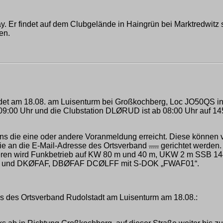
. Er findet auf dem Clubgelände in Haingrün bei Marktredwitz st
en.
ndet am 18.08. am Luisenturm bei Großkochberg, Loc JO50QS in 
ab 09:00 Uhr und die Clubstation DLØRUD ist ab 08:00 Uhr auf 
 uns die eine oder andere Voranmeldung erreicht. Diese könne
ie an die E-Mail-Adresse des Ortsverband
.....
gerichtet werden
teren wird Funkbetrieb auf KW 80 m und 40 m, UKW 2 m SSB 1
 und DKØFAF, DBØFAF DCØLFF mit S-DOK „FWAF01“.
s des Ortsverband Rudolstadt am Luisenturm am 18.08.: