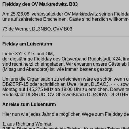
Fieldday des OV Marktredwitz, B03
Am 25./26.08. veranstaltet der OV Marktredwitz seinen Fieldday
uns auf zahlreiches Erscheinen. Gäste sind herzlich willkomm
73 de Werner, DL3NBO, OVV B03
Fielday am Luisenturm
Liebe XYLs YLs und OM,
der diesjährige Fieldday des Ortsverband Rudolstadt, X24, fi
sind recht herzlich eingeladen. Wir erwarten unsere Gäste 
(Mittag und Abendbrot) ist, wie immer, bestens gesorgt.
Um uns die Organisation zu erleichtern wäre es schön wenn
DBØERF-15 oder schriftlich an Uwe Heun, DL5AOJ, ·····, sow
Montag auf 145,275 MHz ab 19:00 Uhr zu erreichen. Deswei
Rudolstadt DLØRUD; OV Oberweißbach DLØOBW, DLØTHR
Anreise zum Luisenturm
Hier nun wie jedes Jahr die möglichen Wege zum Fieldday de
1. aus Richtung Weimar: