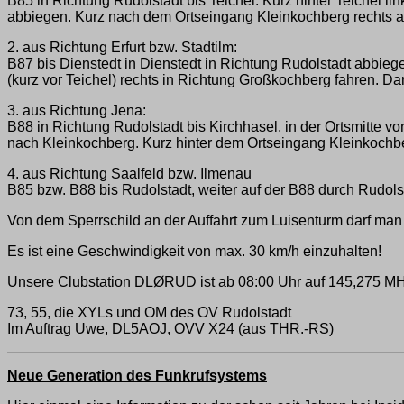
B85 in Richtung Rudolstadt bis Teichel. Kurz hinter Teichel l
abbiegen. Kurz nach dem Ortseingang Kleinkochberg rechts 
2. aus Richtung Erfurt bzw. Stadtilm:
B87 bis Dienstedt in Dienstedt in Richtung Rudolstadt abbiege
(kurz vor Teichel) rechts in Richtung Großkochberg fahren. Dan
3. aus Richtung Jena:
B88 in Richtung Rudolstadt bis Kirchhasel, in der Ortsmitte v
nach Kleinkochberg. Kurz hinter dem Ortseingang Kleinkochb
4. aus Richtung Saalfeld bzw. Ilmenau
B85 bzw. B88 bis Rudolstadt, weiter auf der B88 durch Rudolsta
Von dem Sperrschild an der Auffahrt zum Luisenturm darf man
Es ist eine Geschwindigkeit von max. 30 km/h einzuhalten!
Unsere Clubstation DLØRUD ist ab 08:00 Uhr auf 145,275 M
73, 55, die XYLs und OM des OV Rudolstadt
Im Auftrag Uwe, DL5AOJ, OVV X24 (aus THR.-RS)
Neue Generation des Funkrufsystems