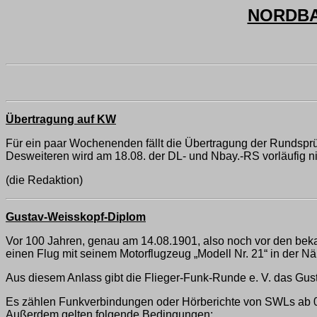
NORDBAY
Übertragung auf KW
Für ein paar Wochenenden fällt die Übertragung der Rundspr
Desweiteren wird am 18.08. der DL- und Nbay.-RS vorläufig nich
(die Redaktion)
Gustav-Weisskopf-Diplom
Vor 100 Jahren, genau am 14.08.1901, also noch vor den bek
einen Flug mit seinem Motorflugzeug „Modell Nr. 21“ in der N
Aus diesem Anlass gibt die Flieger-Funk-Runde e. V. das Gu
Es zählen Funkverbindungen oder Hörberichte von SWLs ab 01.
Außerdem gelten folgende Bedingungen: