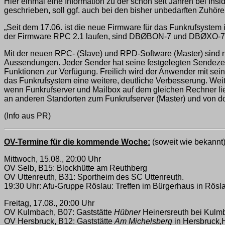
Hier einmal eine Information zu der schon seit Jahren bei Ins
geschrieben, soll ggf. auch bei den bisher unbedarften Zuhör
„Seit dem 17.06. ist die neue Firmware für das Funkrufsystem 
der Firmware RPC 2.1 laufen, sind DBØBON-7 und DBØXO-7
Mit der neuen RPC- (Slave) und RPD-Software (Master) sind n
Aussendungen. Jeder Sender hat seine festgelegten Sendezeit
Funktionen zur Verfügung. Freilich wird der Anwender mit sein
das Funkrufsystem eine weitere, deutliche Verbesserung. Weitere
wenn Funkrufserver und Mailbox auf dem gleichen Rechner lie
an anderen Standorten zum Funkrufserver (Master) und von do
(Info aus PR)
OV-Termine für die kommende Woche:
(soweit wie bekannt
Mittwoch, 15.08., 20:00 Uhr
OV Selb, B15: Blockhütte am Reuthberg
OV Uttenreuth, B31: Sportheim des SC Uttenreuth.
19:30 Uhr: Afu-Gruppe Röslau: Treffen im Bürgerhaus in Rösl
Freitag, 17.08., 20:00 Uhr
OV Kulmbach, B07: Gaststätte
Hübner
Heinersreuth bei Kulm
OV Hersbruck, B12: Gaststätte
Am Michelsberg
in Hersbruck,