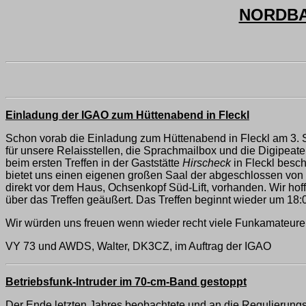
NORDBAY
Einladung der IGAO zum Hüttenabend in Fleckl
Schon vorab die Einladung zum Hüttenabend in Fleckl am 3. S
für unsere Relaisstellen, die Sprachmailbox und die Digipeat
beim ersten Treffen in der Gaststätte
Hirscheck
in Fleckl besc
bietet uns einen eigenen großen Saal der abgeschlossen von d
direkt vor dem Haus, Ochsenkopf Süd-Lift, vorhanden. Wir hoff
über das Treffen geäußert. Das Treffen beginnt wieder um 18:
Wir würden uns freuen wenn wieder recht viele Funkamateure
VY 73 und AWDS, Walter, DK3CZ, im Auftrag der IGAO
Betriebsfunk-Intruder im 70-cm-Band gestoppt
Der Ende letzten Jahres beobachtete und an die Regulierung