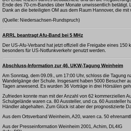
Ende des 70-cm-Bandes über Monate unwissentlich betätigt. L
Dank an die beteiligten OM aus dem Raum Hannover, die mit 
(Quelle: Niedersachsen-Rundspruch)
ARRL beantragt Afu-Band bei 5 MHz
Der US-Afu-Verband hat jetzt offiziell die Freigabe eines 15
besonders für US-Notfunkverkehr genutzt werden.
Abschluss-Information zur 46. UKW-Tagung Weinheim
Am Sonntag, dem 09.09., um 17:00 Uhr, schloss die Tagung na
Wandelgänge der Schule. Insgesamt haben 5000 Besucher aus
Tagen anwesend. Es wurden 36 Vorträge in drei Hörsälen geha
Zufrieden konnte man mit der Anzahl von 62 kommerziellen Ausst
Schulgelände waren ca. 80 Aussteller, und ca. 60 Aussteller h
Händler abgehalten. Zum Glück ist aber der prognostizierte D
Aus dem Ortsverband Weinheim, A20, waren ca. 50 ehrenamtlich
Aus der Presseinformation Weinheim 2001, Achim, DL4IG