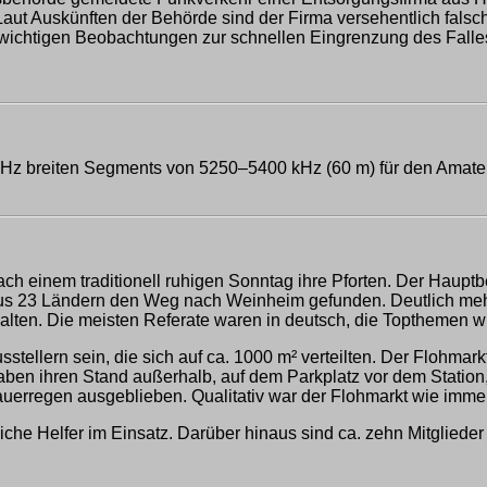
aut Auskünften der Behörde sind der Firma versehentlich falsc
wichtigen Beobachtungen zur schnellen Eingrenzung des Falle
0 kHz breiten Segments von 5250–5400 kHz (60 m) für den Amate
ch einem traditionell ruhigen Sonntag ihre Pforten. Der Haup
 23 Ländern den Weg nach Weinheim gefunden. Deutlich mehr 
lten. Die meisten Referate waren in deutsch, die Topthemen w
ellern sein, die sich auf ca. 1000 m² verteilten. Der Flohmarkt
aben ihren Stand außerhalb, auf dem Parkplatz vor dem Station, 
auerregen ausgeblieben. Qualitativ war der Flohmarkt wie immer
e Helfer im Einsatz. Darüber hinaus sind ca. zehn Mitglieder 