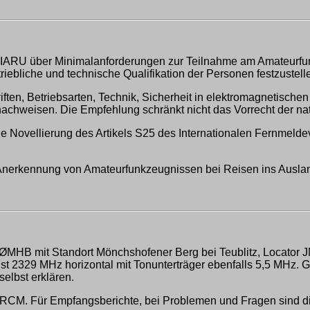
er IARU über Minimalanforderungen zur Teilnahme am Amateurf
ebliche und technische Qualifikation der Personen festzustell
ften, Betriebsarten, Technik, Sicherheit in elektromagnetischen
chweisen. Die Empfehlung schränkt nicht das Vorrecht der nat
e Novellierung des Artikels S25 des Internationalen Fernmelde
r Anerkennung von Amateurfunkzeugnissen bei Reisen ins Ausla
BØMHB mit Standort Mönchshofener Berg bei Teublitz, Locator 
ist 2329 MHz horizontal mit Tonunterträger ebenfalls 5,5 MHz.
 selbst erklären.
RCM. Für Empfangsberichte, bei Problemen und Fragen sind di