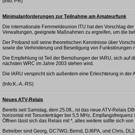
(Info: PR)
Minimalanforderungen zur Teilnahme am Amateurfunk
Die internationale Fernmeldeunion ITU hat den Vorschlag d
Verwaltungen, geeignete Maßnahmen zu ergreifen, um die betri
Der Proband soll seine theoretischen Kenntnisse über Vorschri
sowie die Verhinderung und Beseitigung von Funkstörungen na
Die Empfehlung ist Teil der Bemühungen der IARU, sich auf di
nächsten WRC im Jahre 2003 stehen wird.
Die IARU verspricht sich außerdem eine Erleichterung in de
(Info:K.-A.-RS)
Neues ATV-Relais
Bereits seit Samstag, dem 25.08., ist das neue ATV-Relais D
horizontal mit Tonunterträger bei 5,5 MHz, Empfangsfrequenz 
Öffnen lässt sich das Relais mit *, alles weitere sollte sich von
Betreiber sind Georg, DC7WG; Bernd, DJ6PA, und Chris, DL2