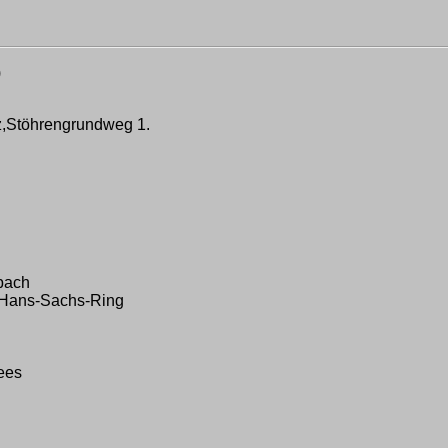
)
z,Stöhrengrundweg 1.
bach
 Hans-Sachs-Ring
ees