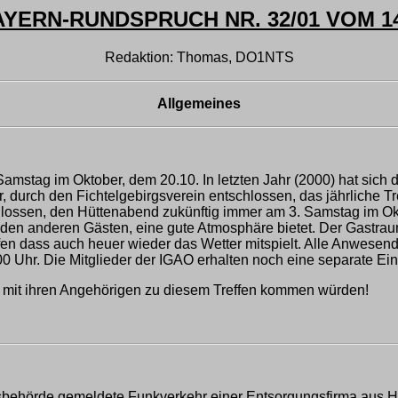
ERN-RUNDSPRUCH NR. 32/01 VOM 14
Redaktion: Thomas, DO1NTS
Allgemeines
amstag im Oktober, dem 20.10. In letzten Jahr (2000) hat sich
er, durch den Fichtelgebirgsverein entschlossen, das jährliche
hlossen, den Hüttenabend zukünftig immer am 3. Samstag im Ok
en anderen Gästen, eine gute Atmosphäre bietet. Der Gastraum 
en dass auch heuer wieder das Wetter mitspielt. Alle Anwesende
00 Uhr. Die Mitglieder der IGAO erhalten noch eine separate Ei
 mit ihren Angehörigen zu diesem Treffen kommen würden!
sbehörde gemeldete Funkverkehr einer Entsorgungsfirma aus H