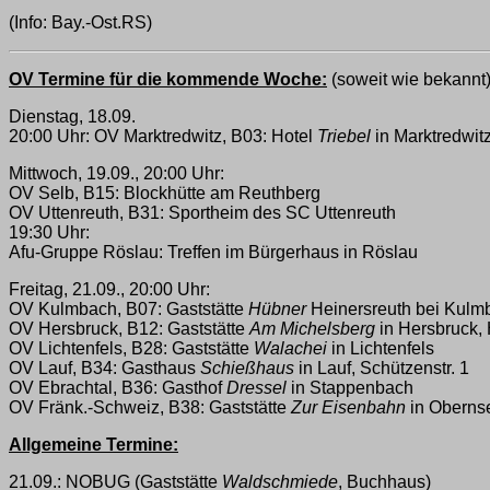
(Info: Bay.-Ost.RS)
OV Termine für die kommende Woche:
(soweit wie bekannt
Dienstag, 18.09.
20:00 Uhr: OV Marktredwitz, B03: Hotel
Triebel
in Marktredwit
Mittwoch, 19.09., 20:00 Uhr:
OV Selb, B15: Blockhütte am Reuthberg
OV Uttenreuth, B31: Sportheim des SC Uttenreuth
19:30 Uhr:
Afu-Gruppe Röslau: Treffen im Bürgerhaus in Röslau
Freitag, 21.09., 20:00 Uhr:
OV Kulmbach, B07: Gaststätte
Hübner
Heinersreuth bei Kulm
OV Hersbruck, B12: Gaststätte
Am Michelsberg
in Hersbruck,
OV Lichtenfels, B28: Gaststätte
Walachei
in Lichtenfels
OV Lauf, B34: Gasthaus
Schießhaus
in Lauf, Schützenstr. 1
OV Ebrachtal, B36: Gasthof
Dressel
in Stappenbach
OV Fränk.-Schweiz, B38: Gaststätte
Zur Eisenbahn
in Oberns
Allgemeine Termine:
21.09.: NOBUG (Gaststätte
Waldschmiede
, Buchhaus)