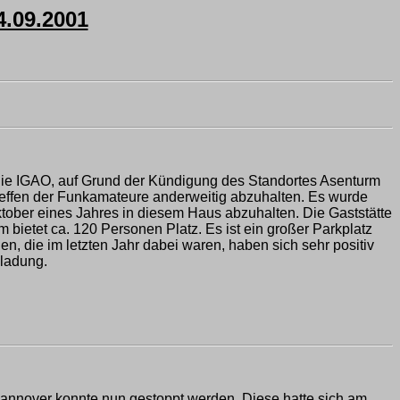
.09.2001
 die IGAO, auf Grund der Kündigung des Standortes Asenturm
 Treffen der Funkamateure anderweitig abzuhalten. Es wurde
tober eines Jahres in diesem Haus abzuhalten. Die Gaststätte
bietet ca. 120 Personen Platz. Es ist ein großer Parkplatz
n, die im letzten Jahr dabei waren, haben sich sehr positiv
nladung.
annover konnte nun gestoppt werden. Diese hatte sich am