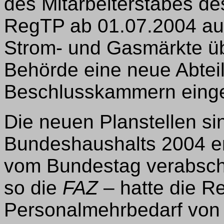
des Mitarbeiterstabes des
RegTP ab 01.07.2004 auc
Strom- und Gasmärkte ü
Behörde eine neue Abtei
Beschlusskammern einger
Die neuen Planstellen si
Bundeshaushalts 2004 en
vom Bundestag verabschi
so die
FAZ
– hatte die R
Personalmehrbedarf von 