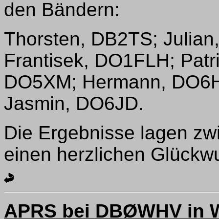
den Bändern:
Thorsten, DB2TS; Julia
Frantisek, DO1FLH; Patr
DO5XM; Hermann, DO6HT
Jasmin, DO6JD.
Die Ergebnisse lagen zw
einen herzlichen Glückw
APRS bei DBØWHV in 