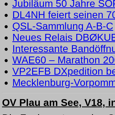
Jubiläum 50 Jahre SO
DL4NH feiert seinen 7
QSL-Sammlung A-B-C
Neues Relais DBØKU
Interessante Bandöffn
WAE60 – Marathon 20
VP2EFB DXpedition b
Mecklenburg-Vorpomm
OV Plau am See, V18, i