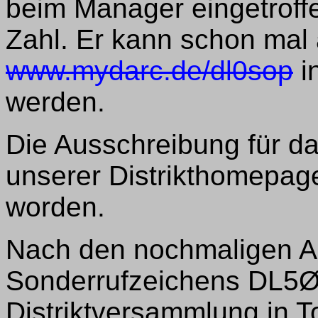
beim Manager eingetroffe
Zahl. Er kann schon mal
www.mydarc.de/dl0sop
i
werden.
Die Ausschreibung für da
unserer Distrikthomepage
worden.
Nach den nochmaligen Au
Sonderrufzeichens DL5Ø
Distriktversammlung in 