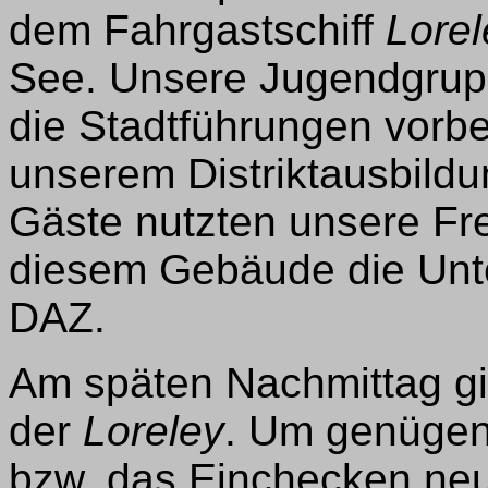
dem Fahrgastschiff
Lorel
See. Unsere Jugendgrupp
die Stadtführungen vorbe
unserem Distriktausbild
Gäste nutzten unsere Fr
diesem Gebäude die Unte
DAZ.
Am späten Nachmittag gi
der
Loreley
. Um genügen
bzw. das Einchecken ne