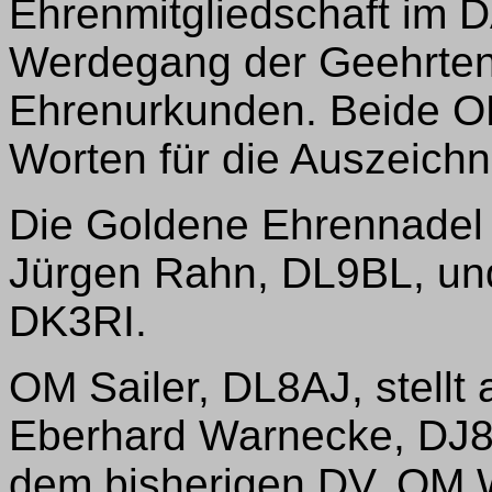
Ehrenmitgliedschaft im 
Werdegang der Geehrten 
Ehrenurkunden. Beide O
Worten für die Auszeich
Die Goldene Ehrennadel
Jürgen Rahn, DL9BL, un
DK3RI.
OM Sailer, DL8AJ, stell
Eberhard Warnecke, DJ8O
dem bisherigen DV, OM W